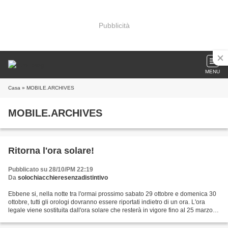
Pubblicità
MENU
Casa
» MOBILE.ARCHIVES
MOBILE.ARCHIVES
Ritorna l'ora solare!
Pubblicato su 28/10/PM 22:19
Da
solochiacchieresenzadistintivo
Ebbene si, nella notte tra l'ormai prossimo sabato 29 ottobre e domenica 30
ottobre, tutti gli orologi dovranno essere riportati indietro di un ora. L'ora
legale viene sostituita dall'ora solare che resterà in vigore fino al 25 marzo
del 2012. Ma da dove...