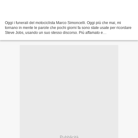
Oggi i funerali del motociclista Marco Simoncelli. Oggi più che mai, mi
tornano in mente le parole che pochi giorni fa sono state usate per ricordare
Steve Jobs, usando un suo stesso discorso. Più affamato e
meravigliosamente folle di così, non si può....
Pubblicità